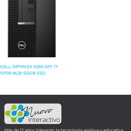
DELL OPTIPLEX 5090 SFF i7-
10700 8GB 512GB SSD
Más de 12 años liderando la tecnología asistiva y educativa