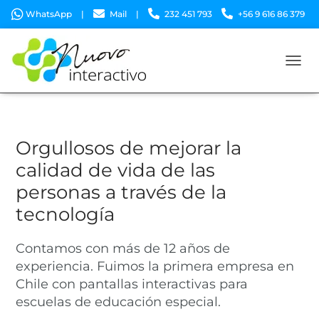
WhatsApp
|
Mail
|
232 451 793
+56 9 616 86 379
|
Padre Mariano 210, oficina 307. Providencia – Chile.
CAMB
Orgullosos de mejorar la
calidad de vida de las
personas a través de la
tecnología
Contamos con más de 12 años de
experiencia. Fuimos la primera empresa en
Chile con pantallas interactivas para
escuelas de educación especial.