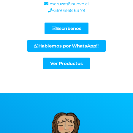
mcruzat@nuovo.cl
+569 6168 63 79
Escríbenos
Hablemos por WhatsApp!!
Ver Productos