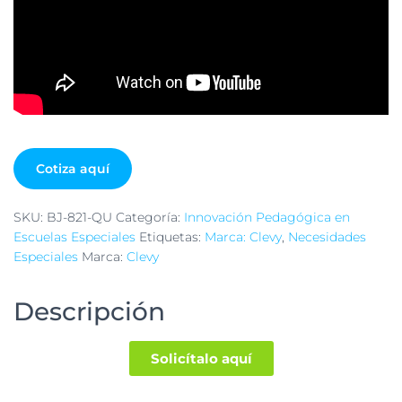
Cotiza aquí
SKU:
BJ-821-QU
Categoría:
Innovación Pedagógica en
Escuelas Especiales
Etiquetas:
Marca: Clevy
,
Necesidades
Especiales
Marca:
Clevy
Descripción
Solicítalo aquí