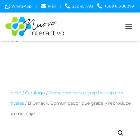
WhatsApp
|
Mail
|
232 451 793
+56 9 616 86 379
|
Padre Mariano 210, oficina 307. Providencia – Chile.
Inicio
/
Catálogo
/
Grabadora de voz step by step con
niveles
/ BIGmack. Comunicador que graba y reproduce un
CAMB
mensaje
Inicio
/
Catálogo
/
Grabadora de voz step by step con
niveles
/ BIGmack. Comunicador que graba y reproduce
un mensaje