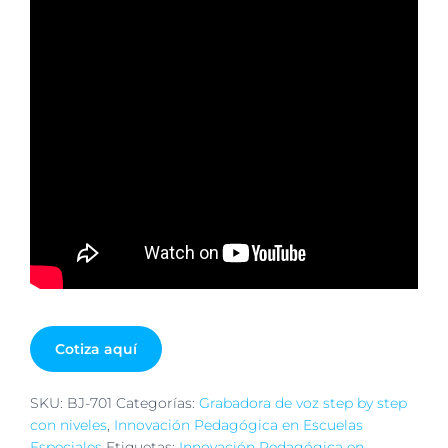
Cotiza aquí
SKU:
BJ-701
Categorías:
Grabadora de voz step by step
con niveles
,
Innovación Pedagógica en Escuelas
Especiales
Etiquetas:
Innovación Pedagógica en