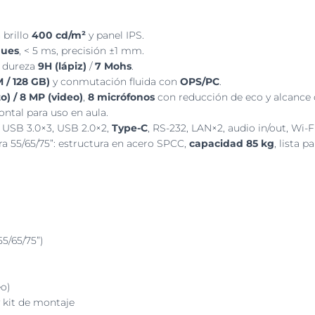
 brillo
400 cd/m²
y panel IPS.
ques
, < 5 ms, precisión ±1 mm.
, dureza
9H (lápiz)
/
7 Mohs
.
 / 128 GB)
y conmutación fluida con
OPS/PC
.
o) / 8 MP (video)
,
8 micrófonos
con reducción de eco y alcance
ontal para uso en aula.
, USB 3.0×3, USB 2.0×2,
Type-C
, RS-232, LAN×2, audio in/out, Wi-F
a 55/65/75”: estructura en acero SPCC,
capacidad 85 kg
, lista 
5/65/75”)
eo)
 kit de montaje