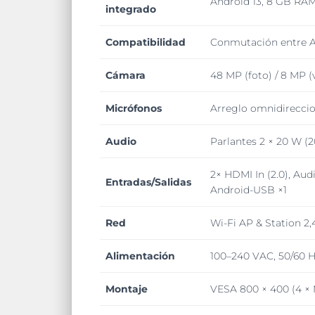
Android 13, 8 GB RAM
integrado
Compatibilidad
Conmutación entre A
Cámara
48 MP (foto) / 8 MP (v
Micrófonos
Arreglo omnidireccion
Audio
Parlantes 2 × 20 W (
2× HDMI In (2.0), Aud
Entradas/Salidas
Android-USB ×1
Red
Wi-Fi AP & Station 2,
Alimentación
100–240 VAC, 50/60 H
Montaje
VESA 800 × 400 (4 