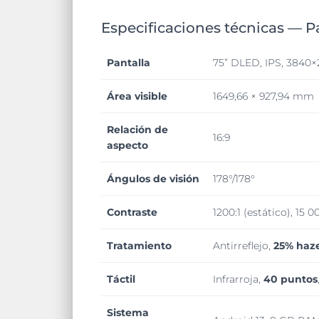
Especificaciones técnicas — 
Pantalla
75” DLED, IPS, 3840×2
Área visible
1649,66 × 927,94 mm
Relación de
16:9
aspecto
Ángulos de visión
178°/178°
Contraste
1200:1 (estático), 15 
Tratamiento
Antirreflejo,
25% haz
Táctil
Infrarroja,
40 puntos
Sistema