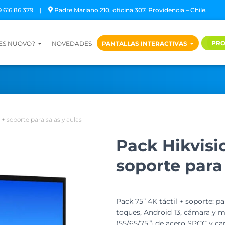
9 616 86 379
|
Padre Mariano 210, oficina 307. Providencia – Chile.
PR
 ES NUOVO?
NOVEDADES
PANTALLAS INTERACTIVAS
 + soporte para salas y aulas
Pack Hikvisio
soporte para 
Pack 75” 4K táctil + soporte: 
toques, Android 13, cámara y
(55/65/75”) de acero SPCC y c