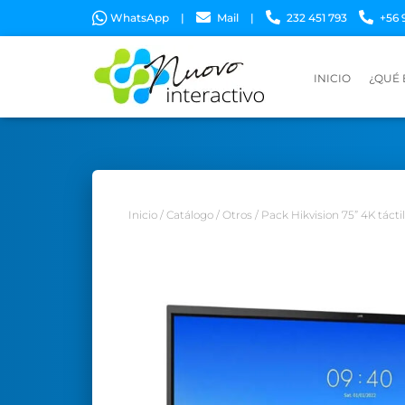
WhatsApp
|
Mail
|
232 451 793
+56 
INICIO
¿QUÉ
Inicio
/
Catálogo
/
Otros
/ Pack Hikvision 75” 4K táctil