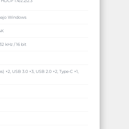
HDCP 1.4/2.2/2.3
 bajo Windows
4K
2 kHz / 16 bit
) ×2, USB 3.0 ×3, USB 2.0 ×2, Type-C ×1,