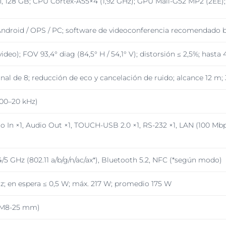
, 128 GB; CPU Cortex-A55×4 (1,92 GHz); GPU Mali-G52 MP2 (2EE); 
ndroid / OPS / PC; software de videoconferencia recomendado
ideo); FOV 93,4° diag (84,5° H / 54,1° V); distorsión ≤ 2,5%; hasta 
al de 8; reducción de eco y cancelación de ruido; alcance 12 m; 3
200–20 kHz)
io In ×1, Audio Out ×1, TOUCH-USB 2.0 ×1, RS-232 ×1, LAN (100 Mbps
4/5 GHz (802.11 a/b/g/n/ac/ax*), Bluetooth 5.2, NFC (*según modo)
z; en espera ≤ 0,5 W; máx. 217 W; promedio 175 W
× M8-25 mm)