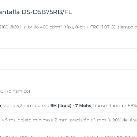
Pantalla DS-D5B75RB/FL
160 @60 Hz, brillo 400 cd/m² (típ.), 8-bit + FRC (1,07 G), tiempo
000:1 (dinámico)
e
; vidrio 3,2 mm; dureza
9H (lápiz)
/
7 Mohs
; transmitancia ≥ 88%
, < 5 ms; objeto mínimo ≥ 2 mm; precisión ± 1 mm (≥ 90% del áre