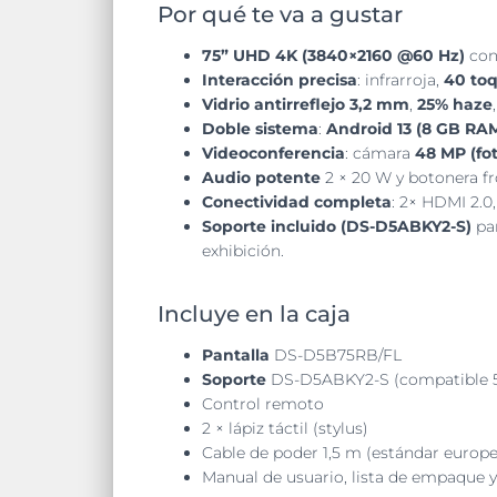
Por qué te va a gustar
75” UHD 4K (3840×2160 @60 Hz)
con
Interacción precisa
: infrarroja,
40 to
Vidrio antirreflejo 3,2 mm
,
25% haze
Doble sistema
:
Android 13 (8 GB RAM
Videoconferencia
: cámara
48 MP (fot
Audio potente
2 × 20 W y botonera fr
Conectividad completa
: 2× HDMI 2.0
Soporte incluido (DS-D5ABKY2-S)
par
exhibición.
Incluye en la caja
Pantalla
DS-D5B75RB/FL
Soporte
DS-D5ABKY2-S (compatible 5
Control remoto
2 × lápiz táctil (stylus)
Cable de poder 1,5 m (estándar europ
Manual de usuario, lista de empaque y