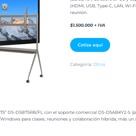
(HDMI, USB, Type-C, LAN, Wi-Fi,
reunión.
$1.500.000 + IVA
Cotiza aquí
Categoría:
Otros
de 75” DS-D5B75RB/FL con el soporte comercial DS-D5ABKY2-S (par
Windows para clases, reuniones y colaboración híbrida; más un s