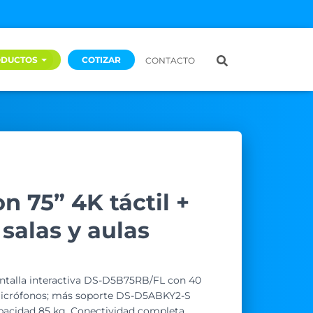
ODUCTOS
COTIZAR
CONTACTO
n 75” 4K táctil +
salas y aulas
pantalla interactiva DS-D5B75RB/FL con 40
 micrófonos; más soporte DS-D5ABKY2-S
apacidad 85 kg. Conectividad completa