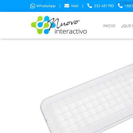
Inicio
/
Catálogo
/
Necesidades Especiales
/ Cobert
WhatsApp
|
Mail
|
232 451 793
+56 
Inicio
/
Catálogo
/
Necesidades Especiales
/ Cobert
INICIO
¿QUÉ