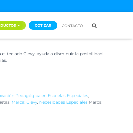
a teclado Clevy.
ODUCTOS
COTIZAR
CONTACTO
or.
el teclado Clevy, ayuda a disminuir la posibilidad
ias.
ovación Pedagógica en Escuelas Especiales
,
uetas:
Marca: Clevy
,
Necesidades Especiales
Marca: