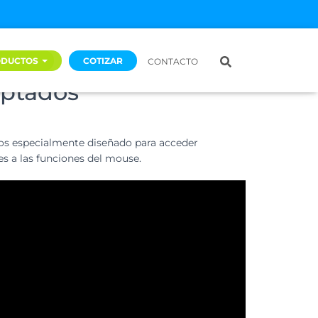
n – Mouse con
ODUCTOS
COTIZAR
CONTACTO
aptados
s especialmente diseñado para acceder
s a las funciones del mouse.