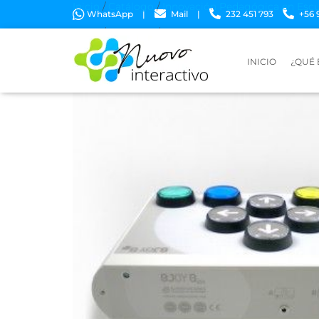
Inicio
/
Catálogo
/
Innovación Pedagógica en Escu
WhatsApp
|
Mail
|
232 451 793
+56 
Inicio
/
Catálogo
/
Innovación Pedagógica en Escu
INICIO
¿QUÉ