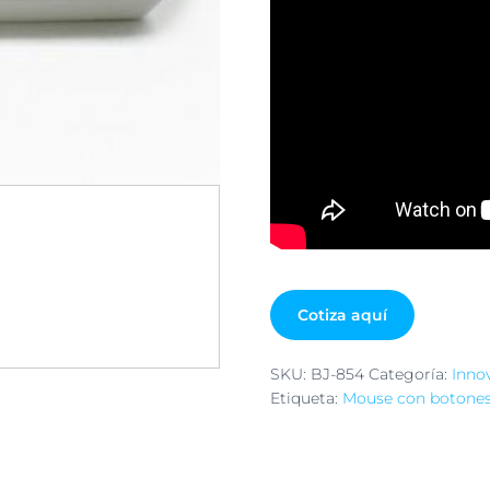
Cotiza aquí
SKU:
BJ-854
Categoría:
Inno
Etiqueta:
Mouse con botones