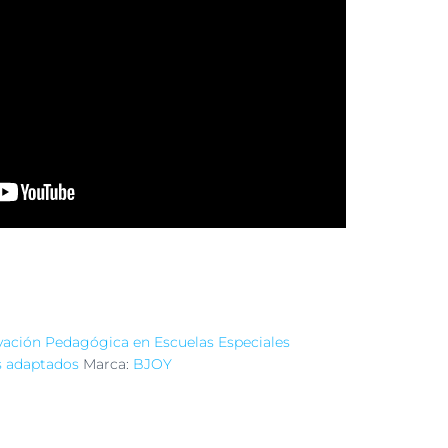
vación Pedagógica en Escuelas Especiales
 adaptados
Marca:
BJOY