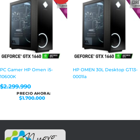
PC Gamer HP Omen i5-
HP OMEN 30L Desktop GT13-
10600K
0001la
$
2.299.990
PRECIO AHORA:
$
1.700.000