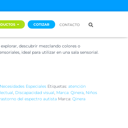
e luminoso
ODUCTOS
COTIZAR
CONTACTO
explorar, descubrir mezclando colores o
ensoriales, ideal para utilizar en una sala sensorial.
Necesidades Especiales
Etiquetas:
atención
lectual
,
Discapacidad visual
,
Marca: Qinera
,
Niños
rastorno del espectro autista
Marca:
Qinera