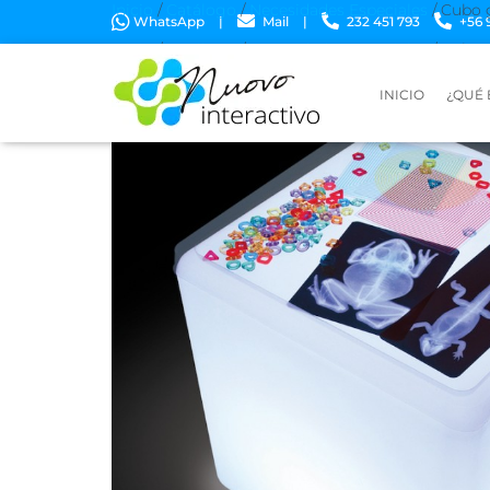
Inicio
/
Catálogo
/
Necesidades Especiales
/ Cubo 
WhatsApp
|
Mail
|
232 451 793
+56 
Inicio
/
Catálogo
/
Necesidades Especiales
/ Cubo 
INICIO
¿QUÉ